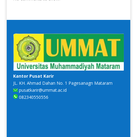
Kantor Pusat Karir
JL. KH. Ahmad Dahan No. 1 Pagesanagn Mataram
pusatkarir@ummat.ac.id
082340550556